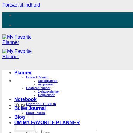
Fortsæt til indhold
Planner
Dateret Planner
Studieplanner
Årsplanner
Udateret Planner
2-dags-planner
Dagplanner
Notebook
Linjeret NOTEBOOK
Kurv
Bullet Journal
Bullet Journal
Blog
OM MY FAVORITE PLANNER