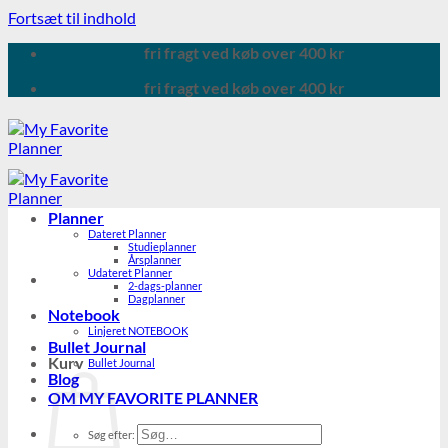
Fortsæt til indhold
fri fragt ved køb over 400 kr
fri fragt ved køb over 400 kr
Planner
Dateret Planner
Studieplanner
Årsplanner
Udateret Planner
2-dags-planner
Dagplanner
Notebook
Linjeret NOTEBOOK
Bullet Journal
Kurv
Bullet Journal
Blog
OM MY FAVORITE PLANNER
Søg efter: