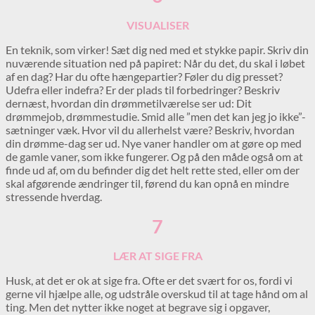
VISUALISER
En teknik, som virker! Sæt dig ned med et stykke papir. Skriv din
nuværende situation ned på papiret: Når du det, du skal i løbet
af en dag? Har du ofte hængepartier? Føler du dig presset?
Udefra eller indefra? Er der plads til forbedringer? Beskriv
dernæst, hvordan din drømmetilværelse ser ud: Dit
drømmejob, drømmestudie. Smid alle ”men det kan jeg jo ikke”-
sætninger væk. Hvor vil du allerhelst være? Beskriv, hvordan
din drømme-dag ser ud. Nye vaner handler om at gøre op med
de gamle vaner, som ikke fungerer. Og på den måde også om at
finde ud af, om du befinder dig det helt rette sted, eller om der
skal afgørende ændringer til, førend du kan opnå en mindre
stressende hverdag.
7
LÆR AT SIGE FRA
Husk, at det er ok at sige fra. Ofte er det svært for os, fordi vi
gerne vil hjælpe alle, og udstråle overskud til at tage hånd om al
ting. Men det nytter ikke noget at begrave sig i opgaver,