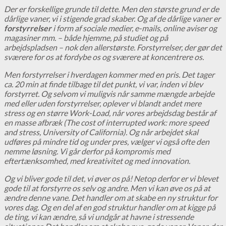
Der er forskellige grunde til dette. Men den største grund er de
dårlige vaner, vi i stigende grad skaber. Og af de dårlige vaner er
forstyrrelser
i form af sociale medier, e-mails, online aviser og
magasiner mm. – både hjemme, på studiet og på
arbejdspladsen – nok den allerstørste. Forstyrrelser, der gør det
sværere for os at fordybe os og sværere at koncentrere os.
Men forstyrrelser i hverdagen kommer med en pris. Det tager
ca. 20 min at finde tilbage til det punkt, vi var, inden vi blev
forstyrret. Og selvom vi muligvis når samme mængde arbejde
med eller uden forstyrrelser, oplever vi blandt andet mere
stress og en større Work-Load, når vores arbejdsdag består af
en masse afbræk (The cost of interrupted work: more speed
and stress, University of California). Og når arbejdet skal
udføres på mindre tid og under pres, vælger vi også ofte den
nemme løsning. Vi går derfor på kompromis med
eftertænksomhed, med kreativitet og med innovation.
Og vi bliver gode til det, vi øver os på! Netop derfor er vi blevet
gode til at forstyrre os selv og andre. Men vi kan øve os på at
ændre denne vane. Det handler om at skabe en ny struktur for
vores dag. Og en del af en god struktur handler om at kigge på
de ting, vi kan ændre, så vi undgår at havne i stressende