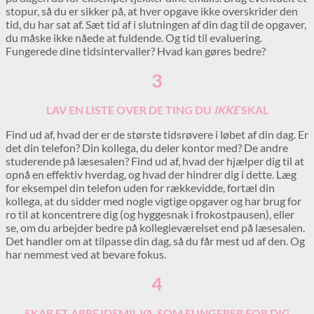
stopur, så du er sikker på, at hver opgave ikke overskrider den
tid, du har sat af. Sæt tid af i slutningen af din dag til de opgaver,
du måske ikke nåede at fuldende. Og tid til evaluering.
Fungerede dine tidsintervaller? Hvad kan gøres bedre?
3
LAV EN LISTE OVER DE TING DU
IKKE
SKAL
Find ud af, hvad der er de største tidsrøvere i løbet af din dag. Er
det din telefon? Din kollega, du deler kontor med? De andre
studerende på læsesalen? Find ud af, hvad der hjælper dig til at
opnå en effektiv hverdag, og hvad der hindrer dig i dette. Læg
for eksempel din telefon uden for rækkevidde, fortæl din
kollega, at du sidder med nogle vigtige opgaver og har brug for
ro til at koncentrere dig (og hyggesnak i frokostpausen), eller
se, om du arbejder bedre på kollegieværelset end på læsesalen.
Det handler om at tilpasse din dag, så du får mest ud af den. Og
har nemmest ved at bevare fokus.
4
SKAB ET ARBEJDSMILJØ, SOM FUNGERER FOR DIG