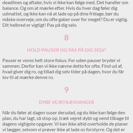
deadlines og aftaler, hvis vi ikke kan følge med. Det handler om
balance. Og om at mærke efter. Hvis du hver dag føler dig
udmattet, og ikke kan nå at lade op på dine fridage, bør du
måske overveje, om du ofte gaber over for meget? Du er vigtig.
Dit helbred er vigtigt! Pas på dig selv.
8
HOLD PAUSER OG PAS PÅ DIG SELV!
Pauser er vores helt store fokus. For uden pauser bryder vi
sammen. Derfor kan vi ikke nævne dette for ofte. Find ud af,
hvad giver dig ro, og tillad dig selv tider på dagen, hvor du får
lov til at mærke denne ro.
9
DYBE VEJRTRÆKNINGER
Når du føler at dagen suser derudad, og du ikke kan følge den
plan, du har lagt, så stop op, træk vejret dybt og vend tilbage til
dagens vigtigste opgaver. Vi kan ikke altid overholde de planer
vi lægger, selvom vi prøver ikke at lade os forstyrre. Og det er