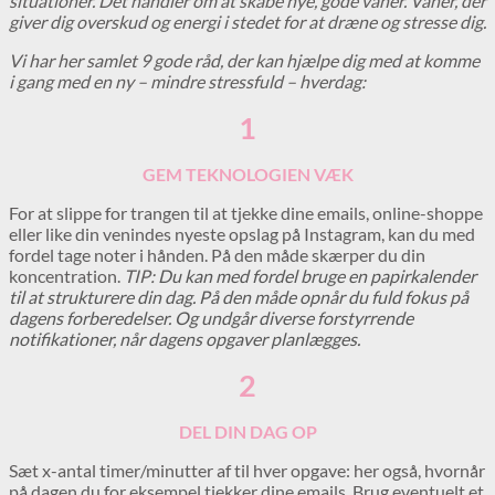
situationer. Det handler om at skabe nye, gode vaner. Vaner, der
giver dig overskud og energi i stedet for at dræne og stresse dig.
Vi har her samlet 9 gode råd, der kan hjælpe dig med at komme
i gang med en ny – mindre stressfuld – hverdag:
1
GEM TEKNOLOGIEN VÆK
For at slippe for trangen til at tjekke dine emails, online-shoppe
eller like din venindes nyeste opslag på Instagram, kan du med
fordel tage noter i hånden. På den måde skærper du din
koncentration.
TIP:
Du kan med fordel bruge en papirkalender
til at strukturere din dag. På den måde opnår du fuld fokus på
dagens forberedelser. Og undgår diverse forstyrrende
notifikationer, når dagens opgaver planlægges.
2
DEL DIN DAG OP
Sæt x-antal timer/minutter af til hver opgave: her også, hvornår
på dagen du for eksempel tjekker dine emails. Brug eventuelt et