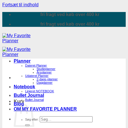
Fortsæt til indhold
fri fragt ved køb over 400 kr
fri fragt ved køb over 400 kr
Planner
Dateret Planner
Studieplanner
Årsplanner
Udateret Planner
2-dags-planner
Dagplanner
Notebook
Linjeret NOTEBOOK
Bullet Journal
Bullet Journal
Kurv
Blog
OM MY FAVORITE PLANNER
Søg efter: